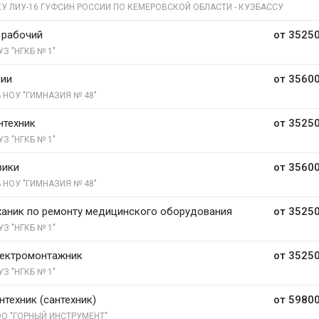
У ЛИУ-16 ГУФСИН РОССИИ ПО КЕМЕРОВСКОЙ ОБЛАСТИ - КУЗБАССУ
 рабочий
от 35250
УЗ "НГКБ № 1"
мии
от 35600
 НОУ "ГИМНАЗИЯ № 48"
нтехник
от 35250
УЗ "НГКБ № 1"
зики
от 35600
 НОУ "ГИМНАЗИЯ № 48"
аник по ремонту медицинского оборудования
от 35250
УЗ "НГКБ № 1"
лектромонтажник
от 35250
УЗ "НГКБ № 1"
нтехник (сантехник)
от 59800
О "ГОРНЫЙ ИНСТРУМЕНТ"