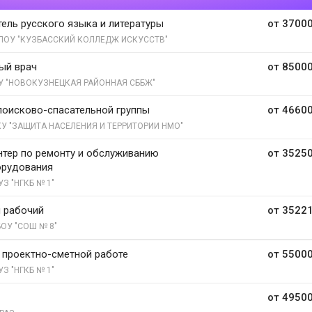
ель русского языка и литературы
от 37000
ПОУ "КУЗБАССКИЙ КОЛЛЕДЖ ИСКУССТВ"
ый врач
от 85000
У "НОВОКУЗНЕЦКАЯ РАЙОННАЯ СББЖ"
поисково-спасательной группы
от 46600
У "ЗАЩИТА НАСЕЛЕНИЯ И ТЕРРИТОРИИ НМО"
тер по ремонту и обслуживанию
от 35250
орудования
УЗ "НГКБ № 1"
 рабочий
от 35221
ОУ "СОШ № 8"
 проектно-сметной работе
от 55000
УЗ "НГКБ № 1"
от 49500