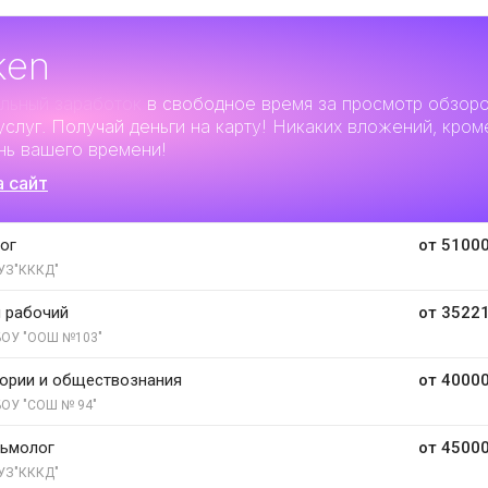
ken
льный заработок
в свободное время за просмотр обзор
услуг. Получай деньги на карту! Никаких вложений, кром
нь вашего времени!
а сайт
ог
от 51000
УЗ"КККД"
 рабочий
от 35221
ОУ "ООШ №103"
тории и обществознания
от 40000
ОУ "СОШ № 94"
льмолог
от 45000
УЗ"КККД"