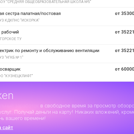
ОУ "СРЕДНЯЯ ОБЩЕОБРАЗОВАТЕЛЬНАЯ ШКОЛА №5"
я сестра палатная/постовая
от 35300
УЗ КДКПНС "ИСКОРКА"
 рабочий
от 35221
ГОРСКОЕ ТУ
ектрик по ремонту и обслуживанию вентиляции
от 35221
УЗ "НГКБ № 1"
зосварщик
от 60000
О "КУЗНЕЦКЛИФТ"
ken
льный заработок
в свободное время за просмотр обзор
услуг. Получай деньги на карту! Никаких вложений, кром
нь вашего времени!
а сайт