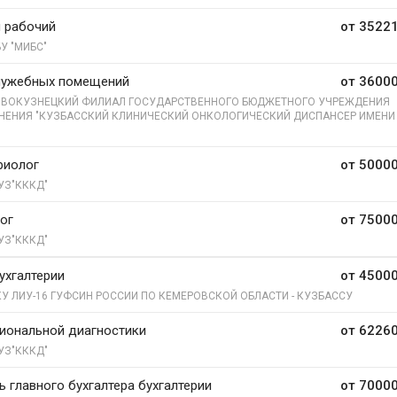
 рабочий
от 35221
У "МИБС"
лужебных помещений
от 36000
ВОКУЗНЕЦКИЙ ФИЛИАЛ ГОСУДАРСТВЕННОГО БЮДЖЕТНОГО УЧРЕЖДЕНИЯ
НЕНИЯ "КУЗБАССКИЙ КЛИНИЧЕСКИЙ ОНКОЛОГИЧЕСКИЙ ДИСПАНСЕР ИМЕНИ 
"
риолог
от 50000
УЗ"КККД"
ог
от 75000
УЗ"КККД"
ухгалтерии
от 45000
У ЛИУ-16 ГУФСИН РОССИИ ПО КЕМЕРОВСКОЙ ОБЛАСТИ - КУЗБАССУ
иональной диагностики
от 62260
УЗ"КККД"
ь главного бухгалтера бухгалтерии
от 70000