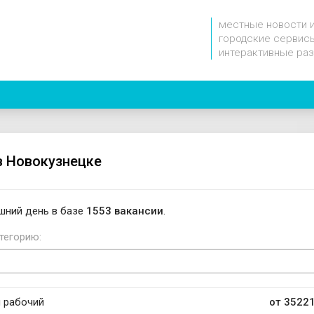
местные новости 
городские сервисы
интерактивные ра
в Новокузнецке
шний день в базе
1553 вакансии
.
тегорию:
 рабочий
от 35221