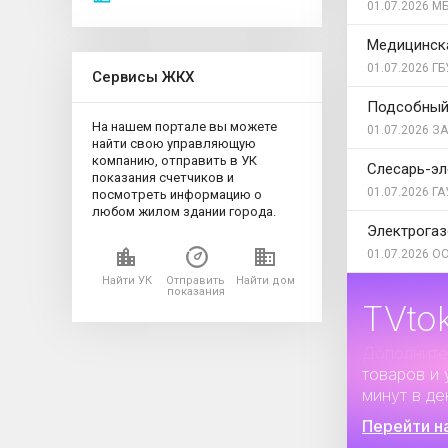
01.07.2026
МБ
Медицинска
01.07.2026
ГБ
Сервисы ЖКХ
Подсобный
На нашем портале вы можете
01.07.2026
ЗА
найти свою управляющую
компанию, отправить в УК
Слесарь-эл
показания счетчиков и
01.07.2026
ГА
посмотреть информацию о
любом жилом здании города.
Электрога
01.07.2026
ОО
Найти УК
Отправить
Найти дом
показания
TVto
Дополните
товаров и 
минут в де
Перейти н