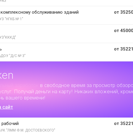
РАЗ
 комплексному обслуживанию зданий
от 35250
УЗ "НГКБ № 1"
от 45000
УЗ"КККД"
ь
от 35221
ДОУ "Д/С № 3"
ken
льный заработок
в свободное время за просмотр обзор
услуг. Получай деньги на карту! Никаких вложений, кром
нь вашего времени!
а сайт
 рабочий
от 35221
УК "ЛММ Ф.М. ДОСТОЕВСКОГО"