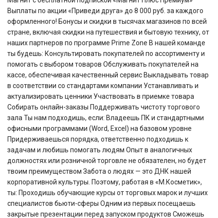
Магнит с бесплатной подпиской «Магнит Плюс Премиум»
Выплаты по акции «Приведи друга» до 8 000 руб. за каждого
оформленного! Бонусы и скидки в тысячах магазинов по всей
стране, включая скидки на путешествия и бытовую технику, от
наших партнеров по программе Prime Zone В нашей команде
ты будешь: Консультировать покупателей по ассортименту и
помогать с выбором товаров Обслуживать покупателей на
кассе, обеспечивая качественный сервис Выкладывать товар
в соответствии со стандартами компании Устанавливать и
актуализировать ценники Участвовать в приемке товара
Собирать онлайн-заказы Поддерживать чистоту торгового
зала Ты нам подходишь, если: Владеешь ПК и стандартными
офисными программами (Word, Excel) на базовом уровне
Придерживаешься порядка, ответственно подходишь к
задачам и любишь помогать людям Опыт в аналогичных
должностях или розничной торговле не обязателен, но будет
твоим преимуществом Забота о людях — это ДНК нашей
корпоративной культуры. Поэтому, работая в «М.Косметик»,
ты: Проходишь обучающие курсы от торговых марок и лучших
специалистов бьюти-сферы Одним из первых посещаешь
закрытые презентации перед запуском продуктов Сможешь