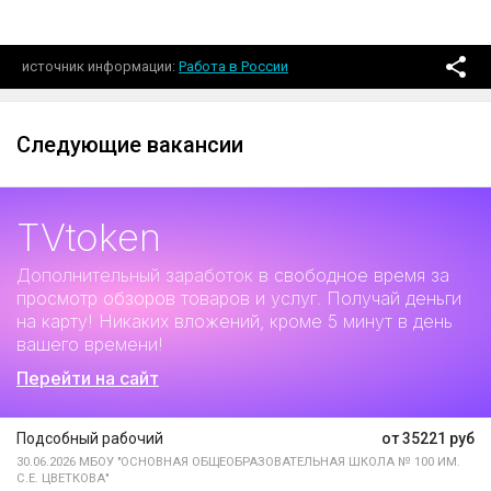
источник информации
Работа в России
Следующие вакансии
TVtoken
Дополнительный заработок
в свободное время за
просмотр обзоров товаров и услуг. Получай деньги
на карту! Никаких вложений, кроме 5 минут в день
вашего времени!
Перейти на сайт
Подсобный рабочий
от 35221 руб
30.06.2026
МБОУ "ОСНОВНАЯ ОБЩЕОБРАЗОВАТЕЛЬНАЯ ШКОЛА № 100 ИМ.
С.Е. ЦВЕТКОВА"