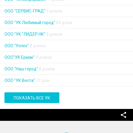
OOO "СЕРВИС-ГРАД"
9 домов
ООО "УК Любимый город"
84 дома
ООО "УК "ЛИДЕР НК"
8 домов
ООО "Успех"
8 домов
ООО"УК Ермак"
8 домов
ООО "Наш город"
8 домов
ООО "УК Веста"
71 дом
ПОКАЗАТЬ ВСЕ УК