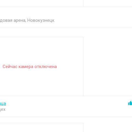
довая арена, Новокузнецк
Сейчас камера отключена
цца
цех