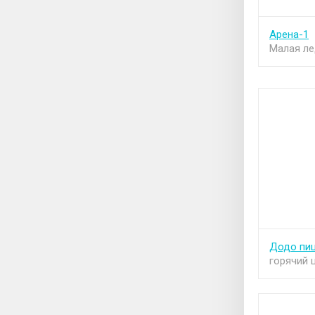
Арена-1
Малая ле
Додо пи
горячий 