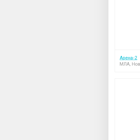
Арена-2
МЛА, Нов