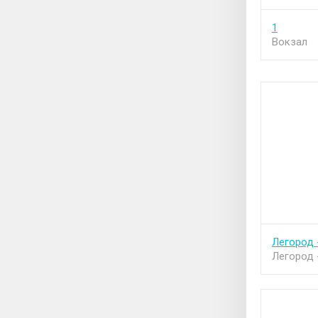
1
Вокзал
Легород 
Легород 