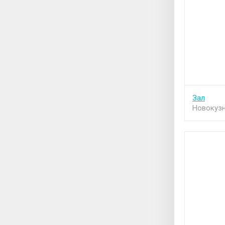
Зал
Новокузн