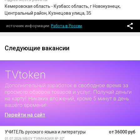
Кемеровская область - Кузбасс область, г Новокузнецк,
Центральный район, Кузнецова улица, 35
источник информации
Работа в России
Следующие вакансии
TVtoken
Дополнительный заработок
в свободное время за
просмотр обзоров товаров и услуг. Получай деньги
на карту! Никаких вложений, кроме 5 минут в день
вашего времени!
Перейти на сайт
УЧИТЕЛЬ русского языка и литературы
от 36000 руб
01.07.2026
МБОУ "ГИМНАЗИЯ № 32"