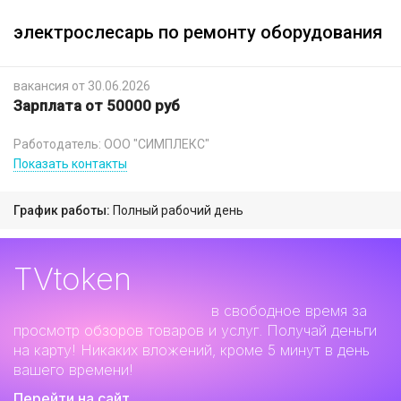
электрослесарь по ремонту оборудования
вакансия от 30.06.2026
Зарплата от 50000 руб
Работодатель: ООО "СИМПЛЕКС"
Показать контакты
График работы:
Полный рабочий день
TVtoken
Дополнительный заработок
в свободное время за
просмотр обзоров товаров и услуг. Получай деньги
на карту! Никаких вложений, кроме 5 минут в день
вашего времени!
Перейти на сайт