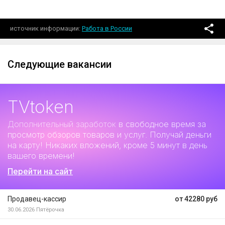
источник информации
Работа в России
Следующие вакансии
TVtoken
Дополнительный заработок
в свободное время за
просмотр обзоров товаров и услуг. Получай деньги
на карту! Никаких вложений, кроме 5 минут в день
вашего времени!
Перейти на сайт
Продавец-кассир
от 42280 руб
30.06.2026
Пятёрочка