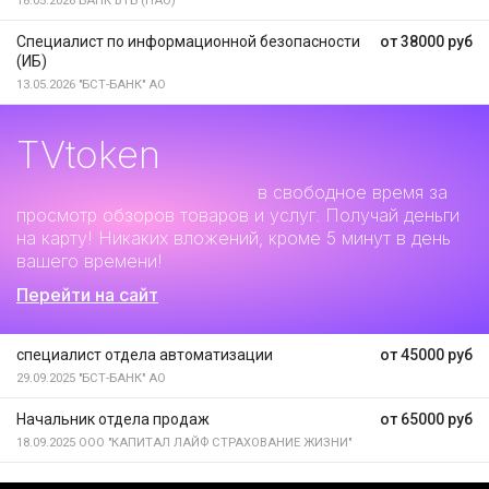
18.05.2026
БАНК ВТБ (ПАО)
Специалист по информационной безопасности
от 38000 руб
(ИБ)
13.05.2026
"БСТ-БАНК" АО
TVtoken
Дополнительный заработок
в свободное время за
просмотр обзоров товаров и услуг. Получай деньги
на карту! Никаких вложений, кроме 5 минут в день
вашего времени!
Перейти на сайт
специалист отдела автоматизации
от 45000 руб
29.09.2025
"БСТ-БАНК" АО
Начальник отдела продаж
от 65000 руб
18.09.2025
ООО "КАПИТАЛ ЛАЙФ СТРАХОВАНИЕ ЖИЗНИ"