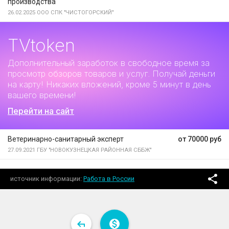
производства
26.02.2025
ООО СПК "ЧИСТОГОРСКИЙ"
TVtoken
Дополнительный заработок
в свободное время за
просмотр обзоров товаров и услуг. Получай деньги
на карту! Никаких вложений, кроме 5 минут в день
вашего времени!
Перейти на сайт
Ветеринарно-санитарный эксперт
от 70000 руб
27.09.2021
ГБУ "НОВОКУЗНЕЦКАЯ РАЙОННАЯ СББЖ"
источник информации
Работа в России