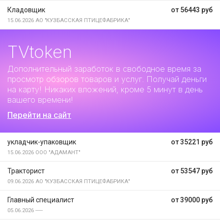
Кладовщик
от 56443 руб
15.06.2026
АО "КУЗБАССКАЯ ПТИЦЕФАБРИКА"
TVtoken
Дополнительный заработок
в свободное время за
просмотр обзоров товаров и услуг. Получай деньги
на карту! Никаких вложений, кроме 5 минут в день
вашего времени!
Перейти на сайт
укладчик-упаковщик
от 35221 руб
15.06.2026
ООО "АДАМАНТ"
Тракторист
от 53547 руб
09.06.2026
АО "КУЗБАССКАЯ ПТИЦЕФАБРИКА"
Главный специалист
от 39000 руб
05.06.2026
-----