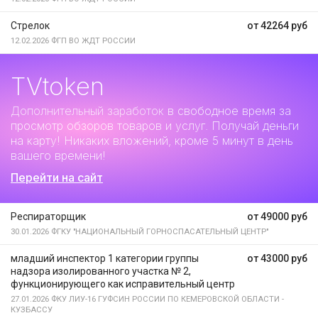
Стрелок
от 42264 руб
12.02.2026
ФГП ВО ЖДТ РОССИИ
TVtoken
Дополнительный заработок
в свободное время за
просмотр обзоров товаров и услуг. Получай деньги
на карту! Никаких вложений, кроме 5 минут в день
вашего времени!
Перейти на сайт
Респираторщик
от 49000 руб
30.01.2026
ФГКУ "НАЦИОНАЛЬНЫЙ ГОРНОСПАСАТЕЛЬНЫЙ ЦЕНТР"
младший инспектор 1 категории группы
от 43000 руб
надзора изолированного участка № 2,
функционирующего как исправительный центр
27.01.2026
ФКУ ЛИУ-16 ГУФСИН РОССИИ ПО КЕМЕРОВСКОЙ ОБЛАСТИ -
КУЗБАССУ