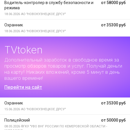
Водитель-контролер в службу безопасности и
от 58000 руб
режима
18.06.2026
АО "НОВОКУЗНЕЦКОЕ ДРСУ"
Охранник
от 35300 руб
18.06.2026
АО "НОВОКУЗНЕЦКОЕ ДРСУ"
TVtoken
Дополнительный заработок
в свободное время за
просмотр обзоров товаров и услуг. Получай деньги
на карту! Никаких вложений, кроме 5 минут в день
вашего времени!
Перейти на сайт
Охранник
от 35300 руб
15.06.2026
АО "НОВОКУЗНЕЦКОЕ ДРСУ"
Полицейский
от 50000 руб
08.05.2026
ФГКУ "УВО ВНГ РОССИИ ПО КЕМЕРОВСКОЙ ОБЛАСТИ -