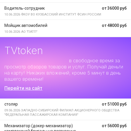
Водитель-сотрудник
от 36000 руб
10.06.2026
ФКОУ ВО КУЗБАССКИЙ ИНСТИТУТ ФСИН РОССИИ
Мойщик автомобилей
от 48000 руб
10.06.2026
АО "ПАТП"
TVtoken
Дополнительный заработок
в свободное время за
просмотр обзоров товаров и услуг. Получай деньги
на карту! Никаких вложений, кроме 5 минут в день
вашего времени!
Перейти на сайт
столяр
от 51000 руб
09.06.2026
ЗАПАДНО-СИБИРСКИЙ ФИЛИАЛ АКЦИОНЕРНОГО ОБЩЕСТВА
"ФЕДЕРАЛЬНАЯ ПАССАЖИРСКАЯ КОМПАНИЯ"
Механизатор (докер-механизатор)
от 56000 руб