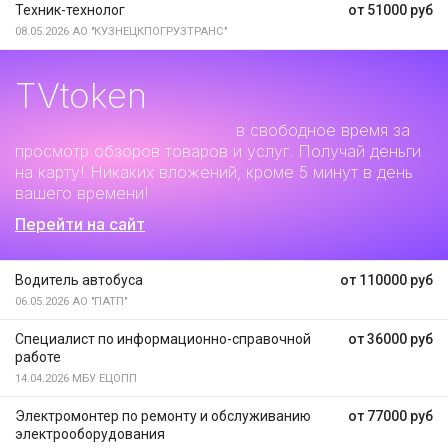
Техник-технолог
от 51000 руб
08.05.2026
АО "КУЗНЕЦКПОГРУЗТРАНС"
TVtoken
Дополнительный заработок
в свободное время за
просмотр обзоров товаров и услуг. Получай деньги
на карту! Никаких вложений, кроме 5 минут в день
вашего времени!
Перейти на сайт
Водитель автобуса
от 110000 руб
06.05.2026
АО "ПАТП"
Специалист по информационно-справочной
от 36000 руб
работе
14.04.2026
МБУ ЕЦОПП
Электромонтер по ремонту и обслуживанию
от 77000 руб
электрооборудования