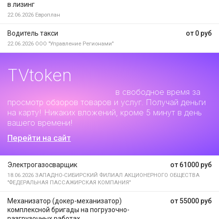
в лизинг
22.06.2026
Европлан
Водитель такси
от 0 руб
22.06.2026
ООО "Управление Регионами"
TVtoken
Дополнительный заработок
в свободное время за
просмотр обзоров товаров и услуг. Получай деньги
на карту! Никаких вложений, кроме 5 минут в день
вашего времени!
Перейти на сайт
Электрогазосварщик
от 61000 руб
18.06.2026
ЗАПАДНО-СИБИРСКИЙ ФИЛИАЛ АКЦИОНЕРНОГО ОБЩЕСТВА
"ФЕДЕРАЛЬНАЯ ПАССАЖИРСКАЯ КОМПАНИЯ"
Механизатор (докер-механизатор)
от 55000 руб
комплексной бригады на погрузочно-
разгрузочных работах