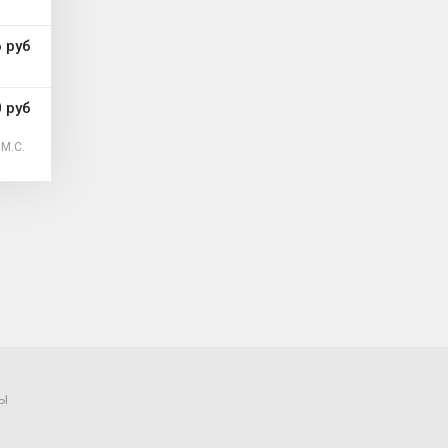
 руб
 руб
М.С.
Ы