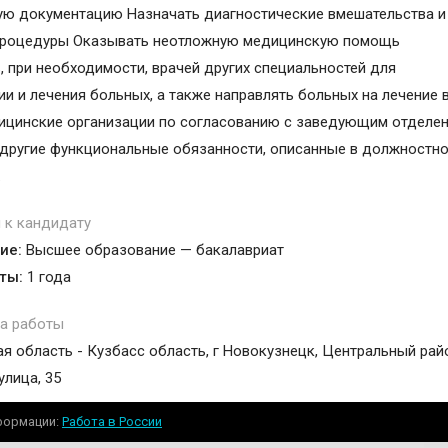
ю документацию Назначать диагностические вмешательства и
процедуры Оказывать неотложную медицинскую помощь
, при необходимости, врачей других специальностей для
ии и лечения больных, а также направлять больных на лечение 
ицинские организации по согласованию с заведующим отделе
другие функциональные обязанности, описанные в должностн
.
 к кандидату
ие:
Высшее образование — бакалавриат
ты:
1 года
а работы
я область - Кузбасс область, г Новокузнецк, Центральный рай
улица, 35
формации
Работа в России