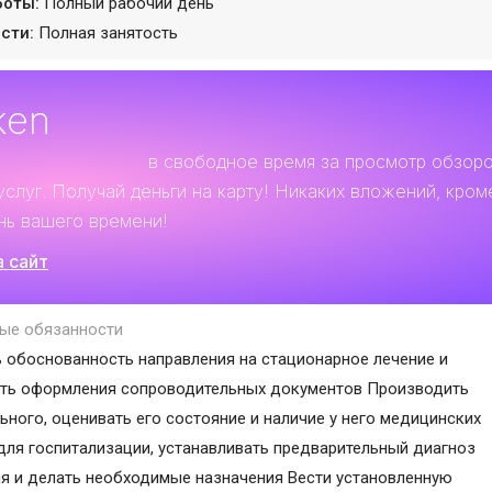
боты:
Полный рабочий день
сти:
Полная занятость
ken
льный заработок
в свободное время за просмотр обзор
услуг. Получай деньги на карту! Никаких вложений, кром
нь вашего времени!
а сайт
ые обязанности
 обоснованность направления на стационарное лечение и
ть оформления сопроводительных документов Производить
ьного, оценивать его состояние и наличие у него медицинских
для госпитализации, устанавливать предварительный диагноз
я и делать необходимые назначения Вести установленную