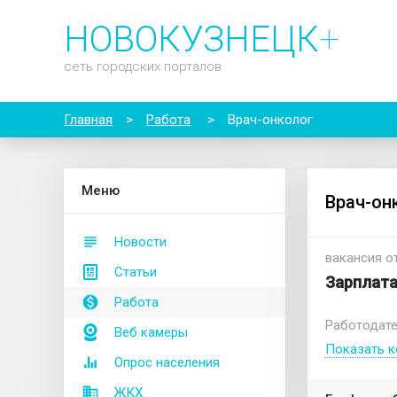
НОВОКУЗНЕЦК
+
сеть городских порталов
Главная
>
Работа
>
Врач-онколог
М
еню
Врач-он
Новости
вакансия от
Статьи
Зарплата
Работа
Работодате
Веб камеры
Показать к
Опрос населения
ЖКХ