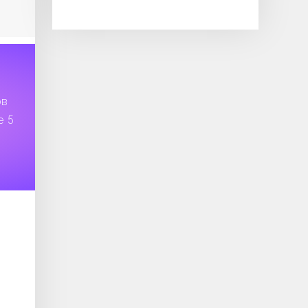
ов
е 5