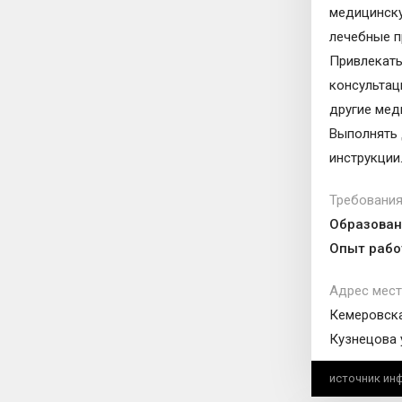
медицинску
лечебные 
Привлекать
консультац
другие мед
Выполнять 
инструкции
Требования
Образован
Опыт рабо
Адрес мест
Кемеровска
Кузнецова 
источник ин