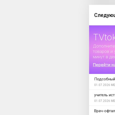
Следующ
TVto
Дополните
товаров и 
минут в де
Перейти н
Подсобный
01.07.2026
МБ
учитель ис
01.07.2026
МБ
Врач-офта