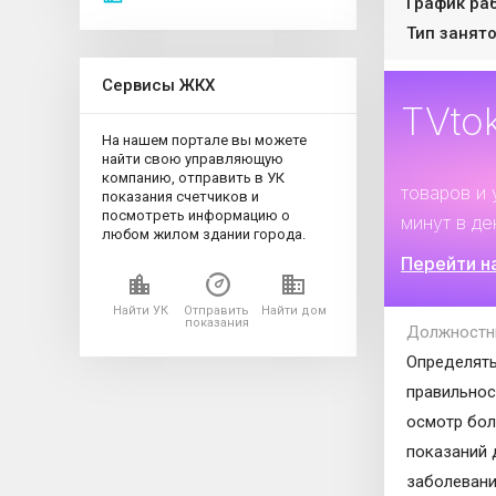
График ра
Тип занято
Сервисы ЖКХ
TVto
На нашем портале вы можете
найти свою управляющую
Дополните
компанию, отправить в УК
товаров и 
показания счетчиков и
посмотреть информацию о
минут в де
любом жилом здании города.
Перейти н
Найти УК
Отправить
Найти дом
показания
Должностн
Определять
правильнос
осмотр бол
показаний 
заболевани