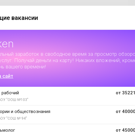
ие вакансии
ken
льный заработок
в свободное время за просмотр обзор
услуг. Получай деньги на карту! Никаких вложений, кром
нь вашего времени!
а сайт
 рабочий
от 35221
ОУ "ООШ №103"
тории и обществознания
от 40000
ОУ "СОШ № 94"
льмолог
от 45000