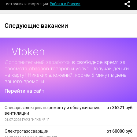
источник информации
Работа в России
Следующие вакансии
TVtoken
Дополнительный заработок
в свободное время за
просмотр обзоров товаров и услуг. Получай деньги
на карту! Никаких вложений, кроме 5 минут в день
вашего времени!
Перейти на сайт
Слесарь-электрик по ремонту и обслуживанию
от 35221 руб
вентиляции
01.07.2026
ГАУЗ "НГКБ № 1"
Электрогазосварщик
от 60000 руб