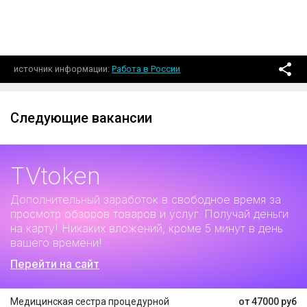
источник информации
Работа в России
Следующие вакансии
TVtoken
Дополнительный заработок
в свободное время за
просмотр обзоров товаров и услуг. Получай деньги
на карту! Никаких вложений, кроме 5 минут в день
вашего времени!
Перейти на сайт
Медицинская сестра процедурной
от 47000 руб