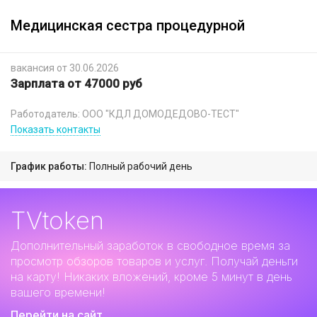
Медицинская сестра процедурной
вакансия от 30.06.2026
Зарплата от 47000 руб
Работодатель: ООО "КДЛ ДОМОДЕДОВО-ТЕСТ"
Показать контакты
График работы:
Полный рабочий день
TVtoken
Дополнительный заработок
в свободное время за
просмотр обзоров товаров и услуг. Получай деньги
на карту! Никаких вложений, кроме 5 минут в день
вашего времени!
Перейти на сайт