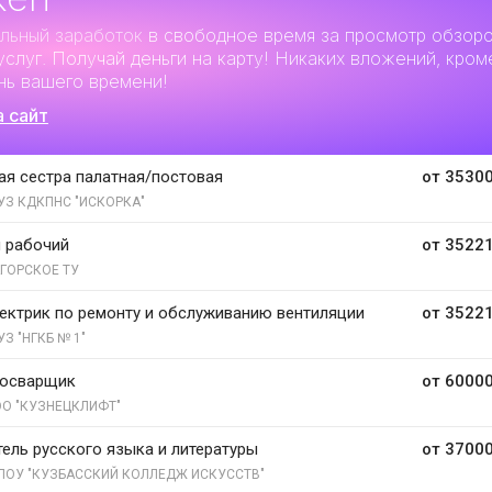
льный заработок
в свободное время за просмотр обзор
услуг. Получай деньги на карту! Никаких вложений, кром
нь вашего времени!
а сайт
я сестра палатная/постовая
от 35300
УЗ КДКПНС "ИСКОРКА"
 рабочий
от 35221
ГОРСКОЕ ТУ
ектрик по ремонту и обслуживанию вентиляции
от 35221
УЗ "НГКБ № 1"
зосварщик
от 60000
О "КУЗНЕЦКЛИФТ"
ель русского языка и литературы
от 37000
ПОУ "КУЗБАССКИЙ КОЛЛЕДЖ ИСКУССТВ"