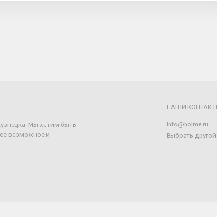
НАШИ КОНТАКТ
info@holme.ru
кузнецка. Мы хотим быть
все возможное и
Выбрать другой
HOLME • 2016 - 2026