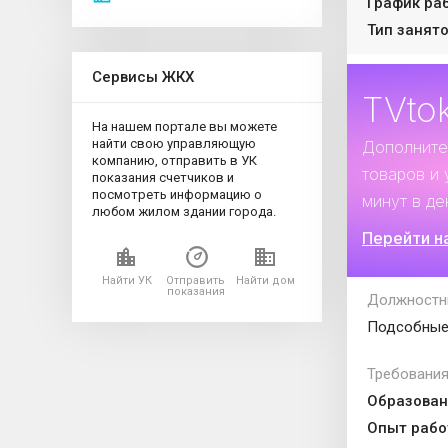
График ра
Тип занято
Сервисы ЖКХ
TVto
На нашем портале вы можете
найти свою управляющую
Дополните
компанию, отправить в УК
товаров и 
показания счетчиков и
посмотреть информацию о
минут в де
любом жилом здании города.
Перейти н
Найти УК
Отправить
Найти дом
показания
Должностн
Подсобные
Требования
Образован
Опыт рабо