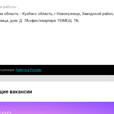
а работы
я область - Кузбасс область, г Новокузнецк, Заводской район,
лица, дом: Д. 7А;офис/квартира: ПОМЕЩ. 7А;
формации
Работа в России
ие вакансии
ken