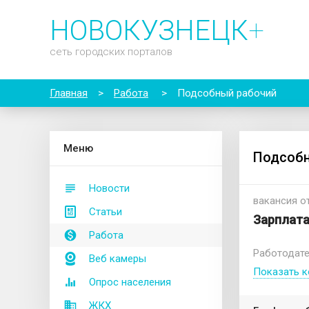
НОВОКУЗНЕЦК
+
сеть городских порталов
Главная
>
Работа
>
Подсобный рабочий
М
еню
Подсобн
Новости
вакансия от
Статьи
Зарплата
Работа
Работодат
Веб камеры
Показать к
Опрос населения
ЖКХ