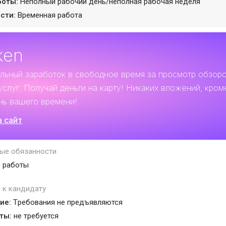
боты:
Неполный рабочий день/неполная рабочая неделя
сти:
Временная работа
ken
льный заработок
в свободное время за просмотр обзор
услуг. Получай деньги на карту! Никаких вложений, кром
нь вашего времени!
а сайт
ые обязанности
 работы
 к кандидату
ие:
Tребования не предъявляются
ты:
не требуется