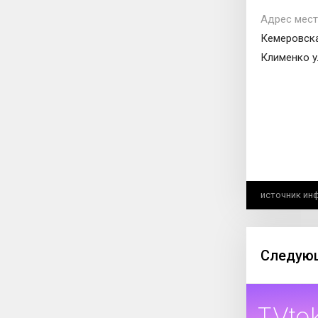
Адрес мест
Кемеровска
Клименко у
источник ин
Следующ
TVto