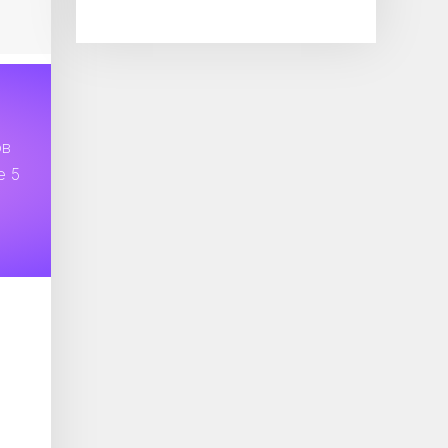
ов
е 5