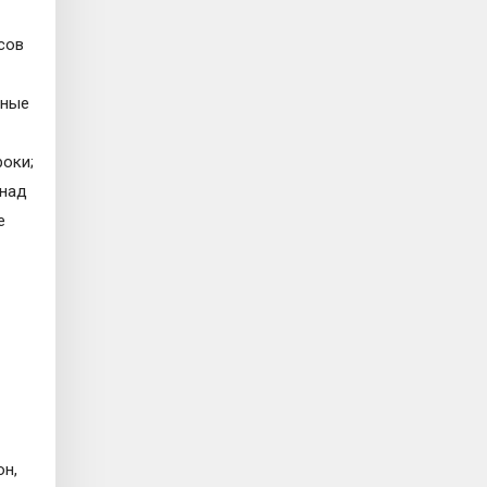
сов
ьные
оки;
 над
е
он,