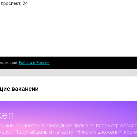
 проспект, 24
формации
Работа в России
ие вакансии
ken
льный заработок
в свободное время за просмотр обзор
услуг. Получай деньги на карту! Никаких вложений, кром