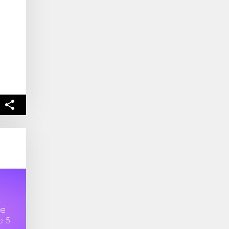
ов
е 5