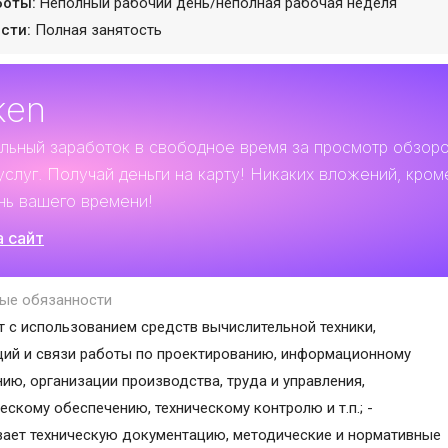
боты:
Неполный рабочий день/неполная рабочая неделя
сти:
Полная занятость
ken
льный заработок
в свободное время за просмотр обзор
услуг. Получай деньги на карту! Никаких вложений, кром
нь вашего времени!
а сайт
ые обязанности
т с использованием средств вычислительной техники,
ий и связи работы по проектированию, информационному
ию, организации производства, труда и управления,
ескому обеспечению, техническому контролю и т.п.; -
ает техническую документацию, методические и нормативные