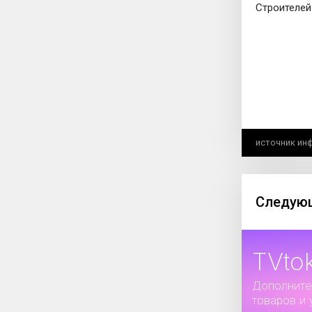
Строителей
источник ин
Следующ
TVto
Дополните
товаров и 