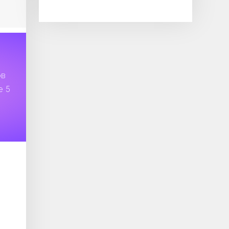
ов
е 5