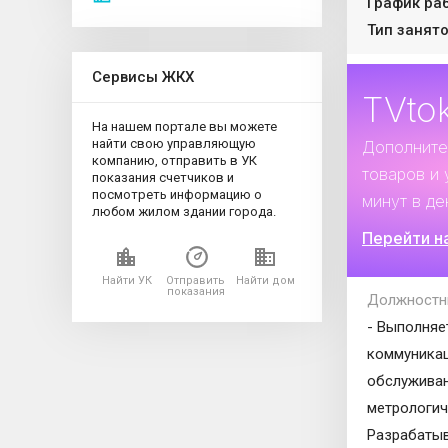
График ра
Тип занято
Сервисы ЖКХ
TVto
На нашем портале вы можете
найти свою управляющую
Дополните
компанию, отправить в УК
товаров и 
показания счетчиков и
посмотреть информацию о
минут в де
любом жилом здании города.
Перейти н
Найти УК
Отправить
Найти дом
показания
Должностн
- Выполняе
коммуникац
обслуживан
метрологич
Разрабатыв