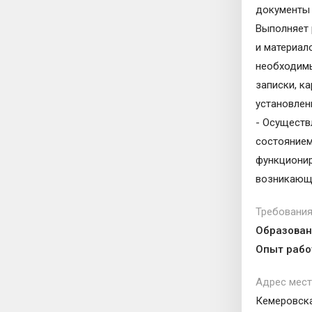
документы 
Выполняет 
и материал
необходимы
записки, к
установлен
- Осуществ
состоянием
функционир
возникающи
Требования
Образован
Опыт рабо
Адрес мест
Кемеровска