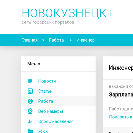
НОВОКУЗНЕЦК
+
сеть городских порталов
Главная
>
Работа
>
Инженер
М
еню
Инжене
Новости
вакансия от
Статьи
Зарплата
Работа
Работодате
Веб камеры
Показать к
Опрос населения
ЖКХ