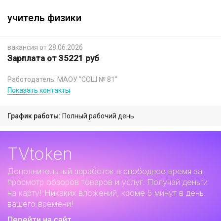
учитель физики
вакансия от 28.06.2026
Зарплата от 35221 руб
Работодатель: МАОУ "СОШ № 81"
Показать контакты
График работы:
Полный рабочий день
TVtoken
Дополнительный заработок
в свободное время за
просмотр обзоров товаров и услуг. Получай деньги
на карту! Никаких вложений, кроме 5 минут в день
вашего времени!
Перейти на сайт