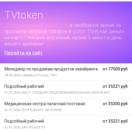
TVtoken
Дополнительный заработок
в свободное время за
просмотр обзоров товаров и услуг. Получай деньги
на карту! Никаких вложений, кроме 5 минут в день
вашего времени!
Перейти на сайт
Менеджер по продажам продуктов эквайринга
от 77500 руб
28.06.2026
Сбербанк России, ПАО
Подсобный рабочий
от 35221 руб
01.07.2026
МБОУ "СРЕДНЯЯ ОБЩЕОБРАЗОВАТЕЛЬНАЯ ШКОЛА №5"
Медицинская сестра палатная/постовая
от 35300 руб
01.07.2026
ГБУЗ КДКПНС "ИСКОРКА"
Подсобный рабочий
от 35221 руб
01.07.2026
ЗАГОРСКОЕ ТУ