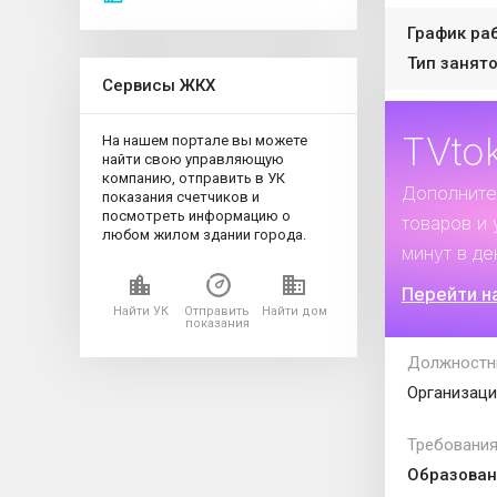
График ра
Тип занято
Сервисы ЖКХ
TVto
На нашем портале вы можете
найти свою управляющую
компанию, отправить в УК
Дополните
показания счетчиков и
посмотреть информацию о
товаров и 
любом жилом здании города.
минут в де
Перейти н
Найти УК
Отправить
Найти дом
показания
Должностн
Организаци
Требования
Образован