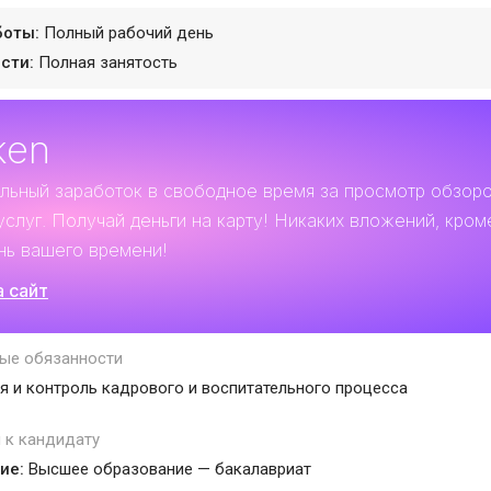
боты:
Полный рабочий день
сти:
Полная занятость
ken
льный заработок
в свободное время за просмотр обзор
услуг. Получай деньги на карту! Никаких вложений, кром
нь вашего времени!
а сайт
ые обязанности
я и контроль кадрового и воспитательного процесса
 к кандидату
ие:
Высшее образование — бакалавриат