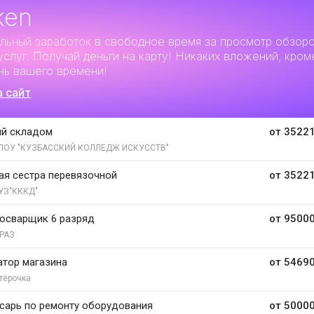
ken
льный заработок
в свободное время за просмотр обзор
услуг. Получай деньги на карту! Никаких вложений, кром
нь вашего времени!
а сайт
й складом
от 35221
ПОУ "КУЗБАССКИЙ КОЛЛЕДЖ ИСКУССТВ"
я сестра перевязочной
от 35221
УЗ"КККД"
осварщик 6 разряд
от 95000
РАЗ
тор магазина
от 54690
тёрочка
сарь по ремонту оборудования
от 50000