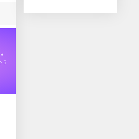
ов
е 5