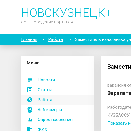
НОВОКУЗНЕЦК
+
сеть городских порталов
Главная
>
Работа
>
Заместитель начальника у
М
еню
Замести
Новости
вакансия от
Статьи
Зарплата
Работа
Работодат
Веб камеры
КУЗБАССУ
Опрос населения
Показать к
ЖКХ