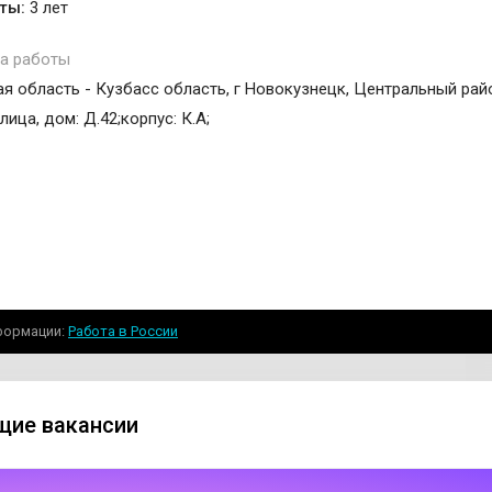
ты:
3 лет
а работы
я область - Кузбасс область, г Новокузнецк, Центральный рай
ица, дом: Д.42;корпус: К.А;
формации
Работа в России
ие вакансии