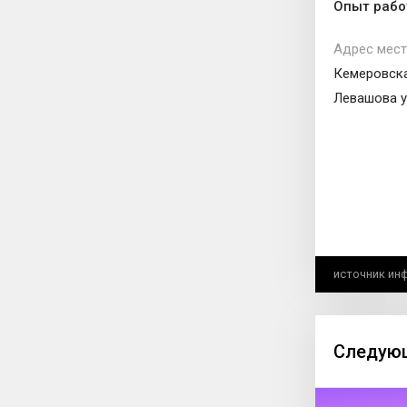
Опыт рабо
Адрес мест
Кемеровска
Левашова ул
источник ин
Следующ