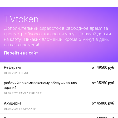
TVtoken
Дополнительный заработок
в свободное время за
просмотр обзоров товаров и услуг. Получай деньги
на карту! Никаких вложений, кроме 5 минут в день
вашего времени!
Перейти на сайт
Референт
от 49500 руб
01.07.2026
ЕВРАЗ
рабочий по комплексному обслуживанию
от 35250 руб
зданий
01.07.2026
ГАУЗ "НГКБ № 1"
Акушерка
от 45000 руб
01.07.2026
ГБУЗ"КККД"