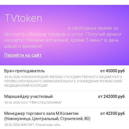
TVtoken
Дополнительный заработок
в свободное время за
просмотр обзоров товаров и услуг. Получай деньги
на карту! Никаких вложений, кроме 5 минут в день
вашего времени!
Перейти на сайт
Врач-преподаватель
от 45000 руб
30.06.2026
НОВОКУЗНЕЦКИЙ ФИЛИАЛ ГОСУДАРСТВЕННОГО БЮДЖЕТНОГО
ПРОФЕССИОНАЛЬНОГО ОБРАЗОВАТЕЛЬНОГО УЧРЕЖДЕНИЯ "КУЗБАССКИЙ
МЕДИЦИНСКИЙ КОЛЛЕДЖ"
Маркшейдер участковый
от 242000 руб
30.06.2026
ООО "ТФМ-СПЕЦТЕХНИКА"
Менеджер торгового зала М.Косметик
от 42300 руб
(Новокузнецк, Центральный, Строителей, 80)
30.06.2026
МАГНИТ, Розничная сеть