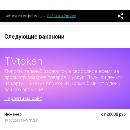
источник информации
Работа в России
Следующие вакансии
TVtoken
Дополнительный заработок
в свободное время за
просмотр обзоров товаров и услуг. Получай деньги
на карту! Никаких вложений, кроме 5 минут в день
вашего времени!
Перейти на сайт
Инженер
от 20000 руб
29.06.2026
МАУ "ЛДН"