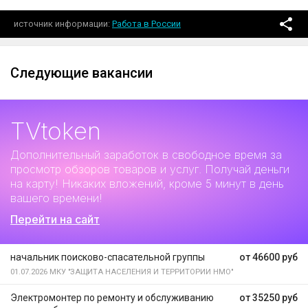
источник информации
Работа в России
Следующие вакансии
TVtoken
Дополнительный заработок
в свободное время за
просмотр обзоров товаров и услуг. Получай деньги
на карту! Никаких вложений, кроме 5 минут в день
вашего времени!
Перейти на сайт
начальник поисково-спасательной группы
от 46600 руб
01.07.2026
МКУ "ЗАЩИТА НАСЕЛЕНИЯ И ТЕРРИТОРИИ НМО"
Электромонтер по ремонту и обслуживанию
от 35250 руб