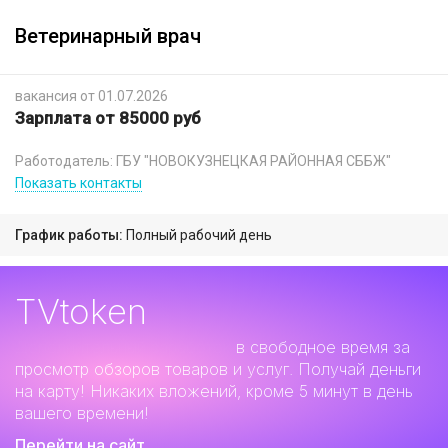
Ветеринарный врач
вакансия от 01.07.2026
Зарплата от 85000 руб
Работодатель: ГБУ "НОВОКУЗНЕЦКАЯ РАЙОННАЯ СББЖ"
Показать контакты
График работы:
Полный рабочий день
TVtoken
Дополнительный заработок
в свободное время за
просмотр обзоров товаров и услуг. Получай деньги
на карту! Никаких вложений, кроме 5 минут в день
вашего времени!
Перейти на сайт