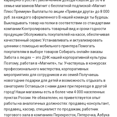
карьерного роста с увеличением дохода Кэшбэк до 50% в
семье магазинов Магнит с бесплатной подпиской «Магнит
Плюс Премиум» Выплаты по акции «Приведи друга» до 8 000
руб. за каждого оформленного В нашей команде ты будешь:
Выкладывать товар на полки в соответствии со стандартами
компании Контролировать товарный вид и сроки годности
продукции Обслуживать покупателей на кассе, обеспечивая
качественный сервис Устанавливать и актуализировать
ценники с помощью мобильного принтера Помогать
покупателям в выборе товаров Собирать онлайн-заказы
Забота о людях — это ДНК нашей корпоративной культуры.
Поэтому, работая в «Магните», ты: Участвуешь в конкурсах
профессионального мастерства, корпоративных
мероприятиях для сотрудников и их семей Получаешь
новогодние подарки для детей и возможность отдыхать в
санаториях Остаешься с нами даже при переезде в другой
город! Наши магазины есть в более чем 4 000 населенных
пунктах России. Не обязателен, но приветствуется опыт
работы на аналогичных должностях: продавец-консультант,
продавец, кассир, специалист по продажам, работник
торгового зала в компаниях Перекресток, Пятерочка, Азбука