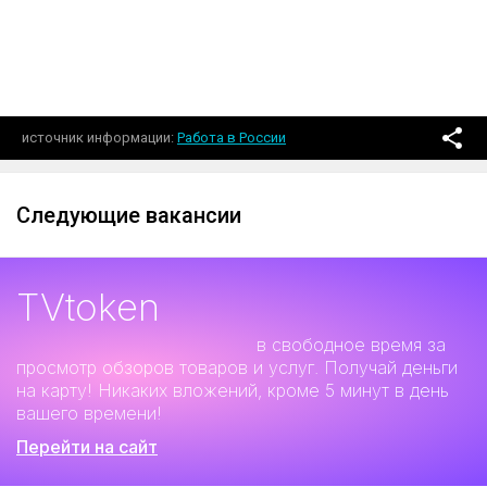
источник информации
Работа в России
Следующие вакансии
TVtoken
Дополнительный заработок
в свободное время за
просмотр обзоров товаров и услуг. Получай деньги
на карту! Никаких вложений, кроме 5 минут в день
вашего времени!
Перейти на сайт