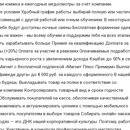
я книжка и ежегодные медосмотры за счёт компании.
 условия Удобный график работы: выбирай полную или части
 совмещай с другой работой или очным обучением. В некоторых
тебе будут доступны ночные смены Бесплатная форменная оде
ы не важен - мы всему обучим и поддержим тебя на всех этапа
ь зарабатывать больше Премия за квалификацию Доплата за
ы (+20%) Оплата за участие в ревизиях Оплачиваемые подрабо
ь карьерного роста с увеличением дохода Кэшбэк до 50% в с
Магнит с бесплатной подпиской «Магнит Плюс Премиум» Выпла
Приведи друга» до 8 000 руб. за каждого оформленного В наше
 будешь: Выкладывать товар на полки в соответствии со
и компании Контролировать товарный вид и сроки годности
Обслуживать покупателей на кассе, обеспечивая качественный
анавливать и актуализировать ценники с помощью мобильного
омогать покупателям в выборе товаров Собирать онлайн-зака
юдях — это ДНК нашей корпоративной культуры. Поэтому, работ
 ты: Участвуешь в конкурсах профессионального мастерства,