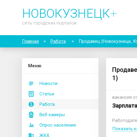
НОВОКУЗНЕЦК
+
сеть городских порталов
Главная
>
Работа
>
Продавец (Новокузнецк, К
М
еню
Продаве
1)
Новости
Статьи
вакансия от
Работа
Зарплата
Веб камеры
Работодате
Опрос населения
Показать к
ЖКХ