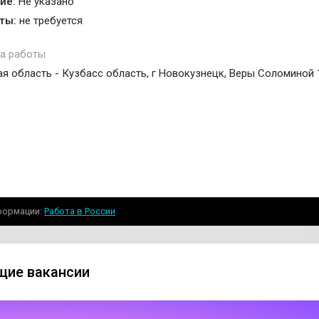
ие:
Не указано
ты:
не требуется
а работы
я область - Кузбасс область, г Новокузнецк, Веры Соломиной 
формации
Работа в России
ие вакансии