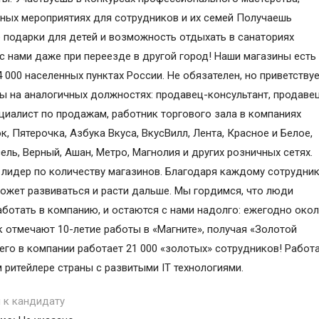
ных мероприятиях для сотрудников и их семей Получаешь
 подарки для детей и возможность отдыхать в санаториях
с нами даже при переезде в другой город! Наши магазины есть
 000 населенных пунктах России. Не обязателен, но приветству
ы на аналогичных должностях: продавец-консультант, продавец
ециалист по продажам, работник торгового зала в компаниях
, Пятерочка, Азбука Вкуса, ВкусВилл, Лента, Красное и Белое,
ель, Верный, Ашан, Метро, Магнолия и других розничных сетях.
 лидер по количеству магазинов. Благодаря каждому сотрудни
ожет развиваться и расти дальше. Мы гордимся, что люди
аботать в компанию, и остаются с нами надолго: ежегодно окол
к отмечают 10-летие работы в «Магните», получая «Золотой
сего в компании работает 21 000 «золотых» сотрудников! Работа
 ритейлере страны с развитыми IT технологиями.
 к кандидату