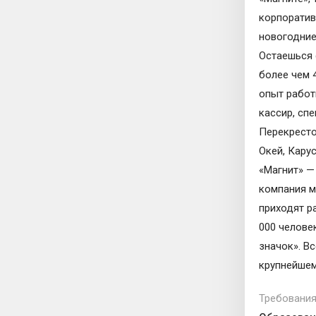
корпоратив
новогодние
Остаешься 
более чем 4
опыт работ
кассир, сп
Перекресток
Окей, Карус
«Магнит» —
компания м
приходят р
000 челове
значок». В
крупнейшем
Требования