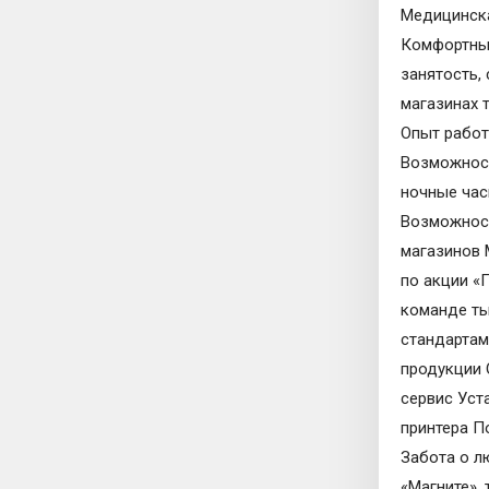
Медицинска
Комфортные
занятость,
магазинах 
Опыт работ
Возможност
ночные час
Возможност
магазинов 
по акции «
команде ты
стандартам
продукции 
сервис Уст
принтера П
Забота о л
«Магните»,