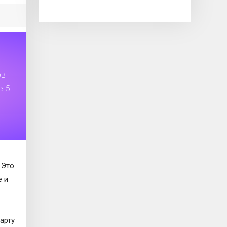
ов
е 5
 Это
е и
арту