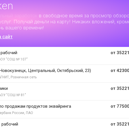
ken
льный заработок
в свободное время за просмотр обзор
услуг. Получай деньги на карту! Никаких вложений, кром
нь вашего времени!
а сайт
 рабочий
от 35221
ОУ "СОШ № 107"
Новокузнецк, Центральный, Октябрьский, 23)
от 42300
ГНИТ, Розничная сеть
зики
от 35221
ОУ "СОШ № 81"
о продажам продуктов эквайринга
от 77500
ербанк России, ПАО
 рабочий
от 35221