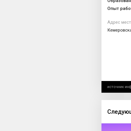
Образован
Опыт рабо
Адрес мест
Кемеровска
источник ин
Следующ