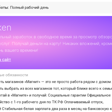
боты:
Полный рабочий день
ken
льный заработок
в свободное время за просмотр обзор
услуг. Получай деньги на карту! Никаких вложений, кром
нь вашего времени!
а сайт
ые обязанности
ть магазинов «Магнит» — это не просто работа рядом с домом.
ь выбрать из всех магазинов тот, который ближе всего к семь
отай в «Магните» и получай: Социальные гарантии Официальное
йство с 1-го рабочего дня по ТК РФ Оплачиваемый отпуск,
 Стабильная белая зарплата два раза в месяц на банковскую к