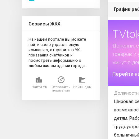
График ра
Сервисы ЖКХ
TVto
На нашем портале вы можете
найти свою управляющую
Дополните
компанию, отправить в УК
товаров и 
показания счетчиков и
посмотреть информацию о
минут в де
любом жилом здании города.
Перейти н
Найти УК
Отправить
Найти дом
показания
Должностн
Широкая се
возможност
детям. Раб
трудоустро
больничный