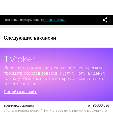
источник информации
Работа в России
Следующие вакансии
TVtoken
Дополнительный заработок
в свободное время за
просмотр обзоров товаров и услуг. Получай деньги
на карту! Никаких вложений, кроме 5 минут в день
вашего времени!
Перейти на сайт
врач-эндоскопист
от 85000 руб
01.07.2026
НОВОКУЗНЕЦКИЙ ФИЛИАЛ ГОСУДАРСТВЕННОГО БЮДЖЕТНОГО