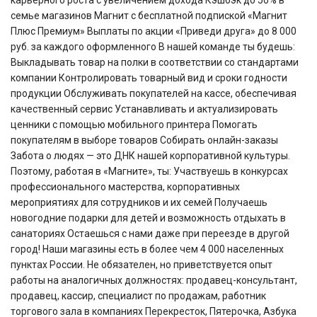
карьерного роста с увеличением дохода Кэшбэк до 50% в
семье магазинов Магнит с бесплатной подпиской «Магнит
Плюс Премиум» Выплаты по акции «Приведи друга» до 8 000
руб. за каждого оформленного В нашей команде ты будешь:
Выкладывать товар на полки в соответствии со стандартами
компании Контролировать товарный вид и сроки годности
продукции Обслуживать покупателей на кассе, обеспечивая
качественный сервис Устанавливать и актуализировать
ценники с помощью мобильного принтера Помогать
покупателям в выборе товаров Собирать онлайн-заказы
Забота о людях — это ДНК нашей корпоративной культуры.
Поэтому, работая в «Магните», ты: Участвуешь в конкурсах
профессионального мастерства, корпоративных
мероприятиях для сотрудников и их семей Получаешь
новогодние подарки для детей и возможность отдыхать в
санаториях Остаешься с нами даже при переезде в другой
город! Наши магазины есть в более чем 4 000 населенных
пунктах России. Не обязателен, но приветствуется опыт
работы на аналогичных должностях: продавец-консультант,
продавец, кассир, специалист по продажам, работник
торгового зала в компаниях Перекресток, Пятерочка, Азбука