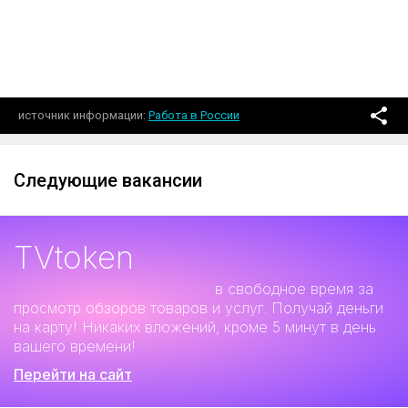
источник информации
Работа в России
Следующие вакансии
TVtoken
Дополнительный заработок
в свободное время за
просмотр обзоров товаров и услуг. Получай деньги
на карту! Никаких вложений, кроме 5 минут в день
вашего времени!
Перейти на сайт