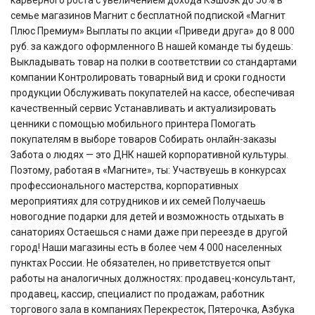
карьерного роста с увеличением дохода Кэшбэк до 50% в
семье магазинов Магнит с бесплатной подпиской «Магнит
Плюс Премиум» Выплаты по акции «Приведи друга» до 8 000
руб. за каждого оформленного В нашей команде ты будешь:
Выкладывать товар на полки в соответствии со стандартами
компании Контролировать товарный вид и сроки годности
продукции Обслуживать покупателей на кассе, обеспечивая
качественный сервис Устанавливать и актуализировать
ценники с помощью мобильного принтера Помогать
покупателям в выборе товаров Собирать онлайн-заказы
Забота о людях — это ДНК нашей корпоративной культуры.
Поэтому, работая в «Магните», ты: Участвуешь в конкурсах
профессионального мастерства, корпоративных
мероприятиях для сотрудников и их семей Получаешь
новогодние подарки для детей и возможность отдыхать в
санаториях Остаешься с нами даже при переезде в другой
город! Наши магазины есть в более чем 4 000 населенных
пунктах России. Не обязателен, но приветствуется опыт
работы на аналогичных должностях: продавец-консультант,
продавец, кассир, специалист по продажам, работник
торгового зала в компаниях Перекресток, Пятерочка, Азбука