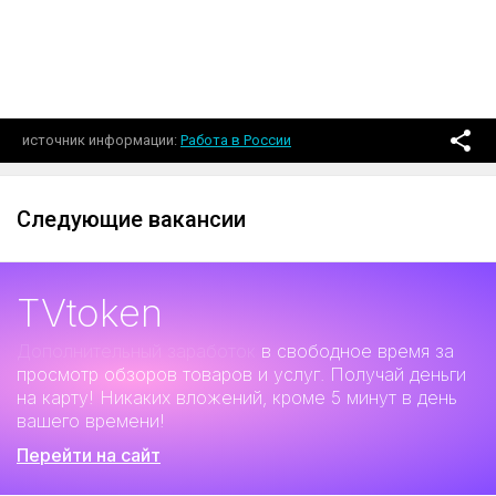
источник информации
Работа в России
Следующие вакансии
TVtoken
Дополнительный заработок
в свободное время за
просмотр обзоров товаров и услуг. Получай деньги
на карту! Никаких вложений, кроме 5 минут в день
вашего времени!
Перейти на сайт