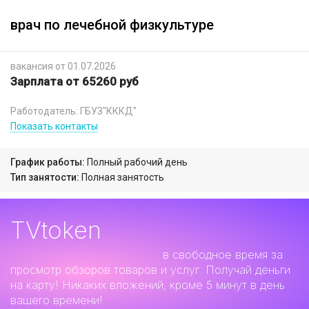
врач по лечебной физкультуре
вакансия от 01.07.2026
Зарплата от 65260 руб
Работодатель: ГБУЗ"КККД"
Показать контакты
График работы:
Полный рабочий день
Тип занятости:
Полная занятость
TVtoken
Дополнительный заработок
в свободное время за
просмотр обзоров товаров и услуг. Получай деньги
на карту! Никаких вложений, кроме 5 минут в день
вашего времени!