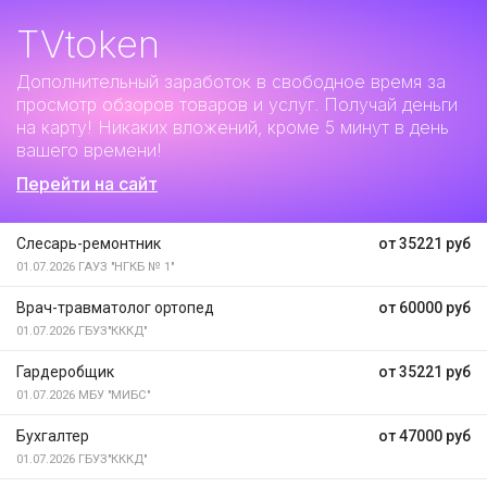
TVtoken
Дополнительный заработок
в свободное время за
просмотр обзоров товаров и услуг. Получай деньги
на карту! Никаких вложений, кроме 5 минут в день
вашего времени!
Перейти на сайт
Слесарь-ремонтник
от 35221 руб
01.07.2026
ГАУЗ "НГКБ № 1"
Врач-травматолог ортопед
от 60000 руб
01.07.2026
ГБУЗ"КККД"
Гардеробщик
от 35221 руб
01.07.2026
МБУ "МИБС"
Бухгалтер
от 47000 руб
01.07.2026
ГБУЗ"КККД"