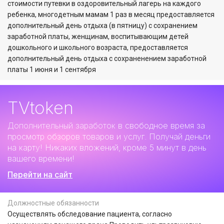
стоимости путевки в оздоровительный лагерь на каждого
ребенка, многодетным мамам 1 раз в месяц предоставляется
дополнительный день отдыха (в пятницу) с сохранением
заработной платы, женщинам, воспитывающим детей
дошкольного и школьного возраста, предоставляется
дополнительный день отдыха с сохраненением заработной
платы 1 июня и 1 сентября
TVtoken
Дополнительный заработок
в свободное время за
просмотр обзоров товаров и услуг. Получай деньги
на карту! Никаких вложений, кроме 5 минут в день
вашего времени!
Перейти на сайт
Должностные обязанности
Осуществлять обследование пациента, согласно