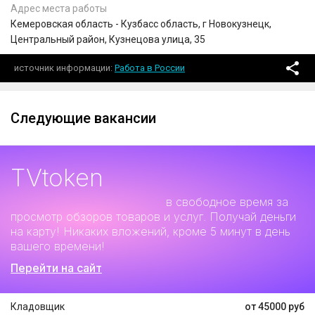
Адрес места работы
Кемеровская область - Кузбасс область, г Новокузнецк,
Центральный район, Кузнецова улица, 35
источник информации
Работа в России
Следующие вакансии
TVtoken
Дополнительный заработок
в свободное время за
просмотр обзоров товаров и услуг. Получай деньги
на карту! Никаких вложений, кроме 5 минут в день
вашего времени!
Перейти на сайт
Кладовщик
от 45000 руб