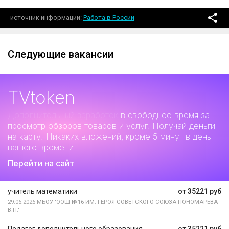
источник информации
Работа в России
Следующие вакансии
TVtoken
Дополнительный заработок
в свободное время за
просмотр обзоров товаров и услуг. Получай деньги
на карту! Никаких вложений, кроме 5 минут в день
вашего времени!
Перейти на сайт
учитель математики
от 35221 руб
29.06.2026
МБОУ "ООШ №16 ИМ. ГЕРОЯ СОВЕТСКОГО СОЮЗА ПОНОМАРЁВА
В.П."