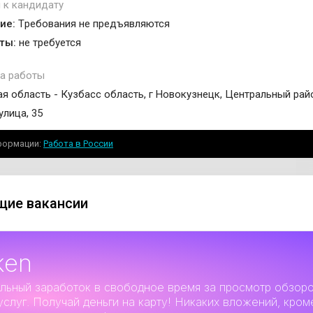
 к кандидату
ие:
Tребования не предъявляются
ты:
не требуется
а работы
я область - Кузбасс область, г Новокузнецк, Центральный рай
улица, 35
формации
Работа в России
ие вакансии
ken
льный заработок
в свободное время за просмотр обзор
услуг. Получай деньги на карту! Никаких вложений, кром