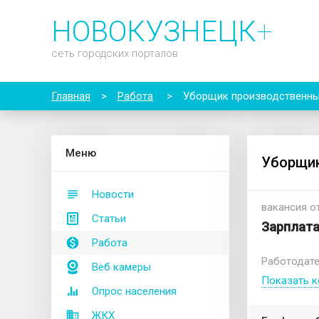
НОВОКУЗНЕЦК
+
сеть городских порталов
Главная
>
Работа
>
Уборщик производственны
М
еню
Уборщик
Новости
вакансия от
Статьи
Зарплата
Работа
Работодате
Веб камеры
Показать к
Опрос населения
ЖКХ