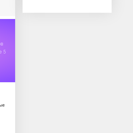
ов
е 5
ные