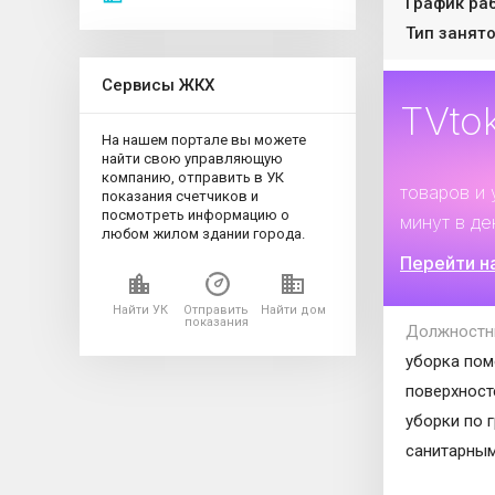
График ра
Тип занято
Сервисы ЖКХ
TVto
На нашем портале вы можете
найти свою управляющую
Дополните
компанию, отправить в УК
товаров и 
показания счетчиков и
посмотреть информацию о
минут в де
любом жилом здании города.
Перейти н
Найти УК
Отправить
Найти дом
показания
Должностн
уборка пом
поверхност
уборки по 
санитарны