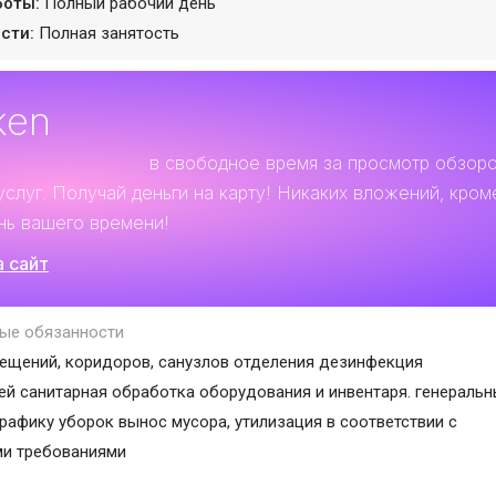
боты:
Полный рабочий день
сти:
Полная занятость
ken
льный заработок
в свободное время за просмотр обзор
услуг. Получай деньги на карту! Никаких вложений, кром
нь вашего времени!
а сайт
ые обязанности
ещений, коридоров, санузлов отделения дезинфекция
ей санитарная обработка оборудования и инвентаря. генераль
графику уборок вынос мусора, утилизация в соответствии с
ми требованиями