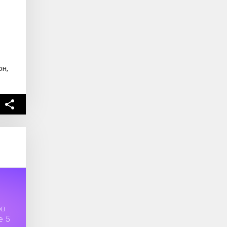
он,
ов
е 5