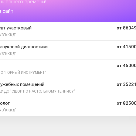
нь вашего времени!
а сайт
евт участковый
от 86049
УЗ"КККД"
азвуковой диагностики
от 41500
УЗ"КККД"
к
от 45000
О "ГОРНЫЙ ИНСТРУМЕНТ"
лужебных помещений
от 35221
У ДО "СШОР ПО НАСТОЛЬНОМУ ТЕННИСУ"
олог
от 82500
УЗ"КККД"