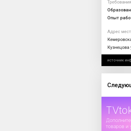
Требования
Образован
Опыт рабо
Адрес мест
Кемеровска
Кузнецова 
источник ин
Следующ
TVto
Дополните
товаров и 