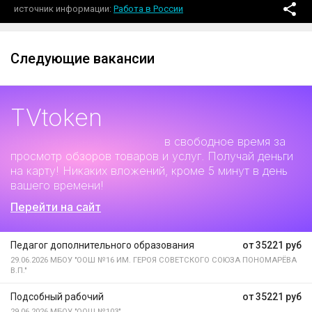
источник информации
Работа в России
Следующие вакансии
TVtoken
Дополнительный заработок
в свободное время за
просмотр обзоров товаров и услуг. Получай деньги
на карту! Никаких вложений, кроме 5 минут в день
вашего времени!
Перейти на сайт
Педагог дополнительного образования
от 35221 руб
29.06.2026
МБОУ "ООШ №16 ИМ. ГЕРОЯ СОВЕТСКОГО СОЮЗА ПОНОМАРЁВА
В.П."
Подсобный рабочий
от 35221 руб
29.06.2026
МБОУ "ООШ №103"