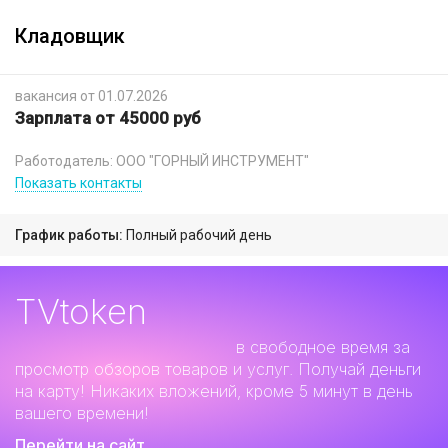
Кладовщик
вакансия от 01.07.2026
Зарплата от 45000 руб
Работодатель: ООО "ГОРНЫЙ ИНСТРУМЕНТ"
Показать контакты
График работы:
Полный рабочий день
TVtoken
Дополнительный заработок
в свободное время за
просмотр обзоров товаров и услуг. Получай деньги
на карту! Никаких вложений, кроме 5 минут в день
вашего времени!
Перейти на сайт