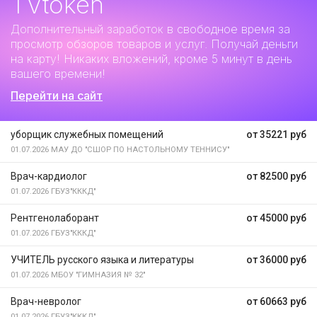
TVtoken
Дополнительный заработок
в свободное время за
просмотр обзоров товаров и услуг. Получай деньги
на карту! Никаких вложений, кроме 5 минут в день
вашего времени!
Перейти на сайт
уборщик служебных помещений
от 35221 руб
01.07.2026
МАУ ДО "СШОР ПО НАСТОЛЬНОМУ ТЕННИСУ"
Врач-кардиолог
от 82500 руб
01.07.2026
ГБУЗ"КККД"
Рентгенолаборант
от 45000 руб
01.07.2026
ГБУЗ"КККД"
УЧИТЕЛЬ русского языка и литературы
от 36000 руб
01.07.2026
МБОУ "ГИМНАЗИЯ № 32"
Врач-невролог
от 60663 руб
01.07.2026
ГБУЗ"КККД"