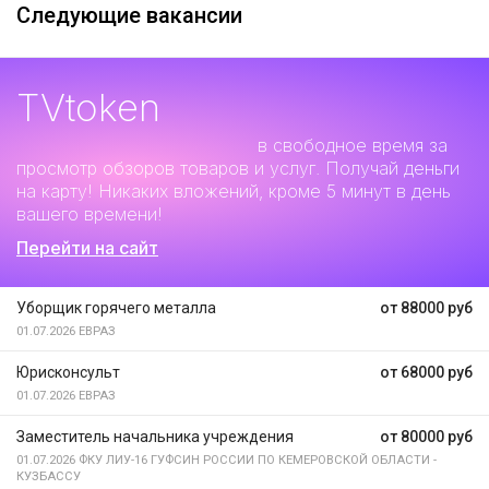
Следующие вакансии
TVtoken
Дополнительный заработок
в свободное время за
просмотр обзоров товаров и услуг. Получай деньги
на карту! Никаких вложений, кроме 5 минут в день
вашего времени!
Перейти на сайт
Уборщик горячего металла
от 88000 руб
01.07.2026
ЕВРАЗ
Юрисконсульт
от 68000 руб
01.07.2026
ЕВРАЗ
Заместитель начальника учреждения
от 80000 руб
01.07.2026
ФКУ ЛИУ-16 ГУФСИН РОССИИ ПО КЕМЕРОВСКОЙ ОБЛАСТИ -
КУЗБАССУ