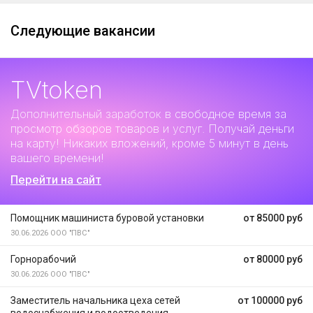
Следующие вакансии
TVtoken
Дополнительный заработок
в свободное время за
просмотр обзоров товаров и услуг. Получай деньги
на карту! Никаких вложений, кроме 5 минут в день
вашего времени!
Перейти на сайт
Помощник машиниста буровой установки
от 85000 руб
30.06.2026
ООО "ПВС"
Горнорабочий
от 80000 руб
30.06.2026
ООО "ПВС"
Заместитель начальника цеха сетей
от 100000 руб