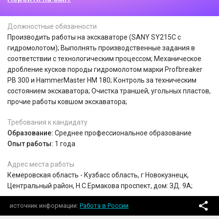
Должностные обязанности
Производить работы на экскаваторе (SANY SY215C с
гидромолотом); Выполнять производственные задания в
соответствии с технологическим процессом; Механическое
дробление кусков породы гидромолотом марки Profbreaker
PB 300 и HammerMaster HM 180; Контроль за техническим
состоянием экскаватора; Очистка траншей, угольных пластов,
прочие работы ковшом экскаватора;
Требования к кандидату
Образование:
Среднее профессиональное образование
Опыт работы:
1 года
Адрес места работы
Кемеровская область - Кузбасс область, г Новокузнецк,
Центральный район, Н.С.Ермакова проспект, дом: ЗД. 9А;
источник информации
Работа в России