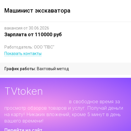
Машинист экскаватора
вакансия от 30.06.2026
Зарплата от 110000 руб
Работодатель: ООО "ПВС"
Показать контакты
График работы:
Вахтовый метод
TVtoken
Дополнительный заработок
в свободное время за
просмотр обзоров товаров и услуг. Получай деньги
на карту! Никаких вложений, кроме 5 минут в день
вашего времени!
Перейти на сайт