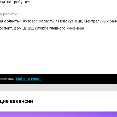
ты:
не требуется
а работы
я область - Кузбасс область, г Новокузнецк, Центральный рай
спект, дом: Д. 28;, служба главного инженера
формации
Работа в России
ие вакансии