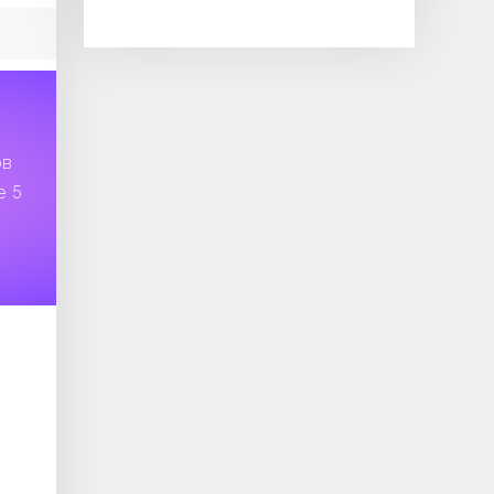
ов
е 5