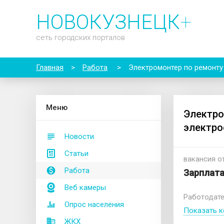
НОВОКУЗНЕЦК
+
сеть городских порталов
Главная
>
Работа
>
Электромонтер по ремонт
М
еню
Электро
электро
Новости
Статьи
вакансия от
Работа
Зарплата
Веб камеры
Работодате
Опрос населения
Показать к
ЖКХ