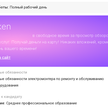
боты:
Полный рабочий день
ken
льный заработок
в свободное время за просмотр обзор
услуг. Получай деньги на карту! Никаких вложений, кром
нь вашего времени!
а сайт
ые обязанности
е обязанности электромонтера по ремонту и обслуживанию
орудования
 к кандидату
ие:
Среднее профессиональное образование