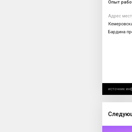
Опыт рабо
Адрес мест
Кемеровска
Бардина про
источник ин
Следующ