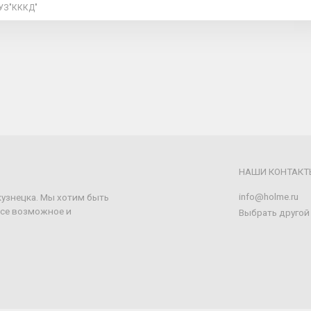
УЗ"КККД"
НАШИ КОНТАКТ
info@holme.ru
кузнецка. Мы хотим быть
все возможное и
Выбрать другой