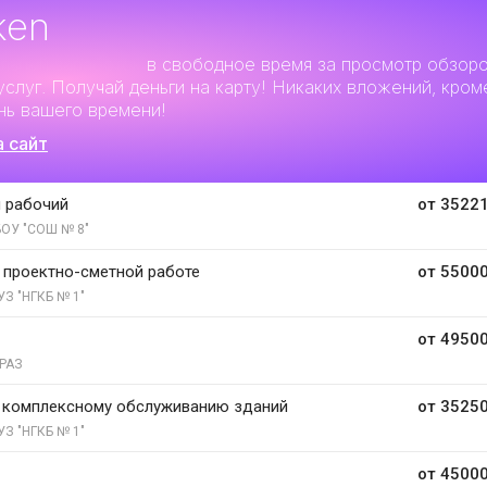
ken
льный заработок
в свободное время за просмотр обзор
услуг. Получай деньги на карту! Никаких вложений, кром
нь вашего времени!
а сайт
 рабочий
от 35221
ОУ "СОШ № 8"
 проектно-сметной работе
от 55000
УЗ "НГКБ № 1"
от 49500
РАЗ
 комплексному обслуживанию зданий
от 35250
УЗ "НГКБ № 1"
от 45000