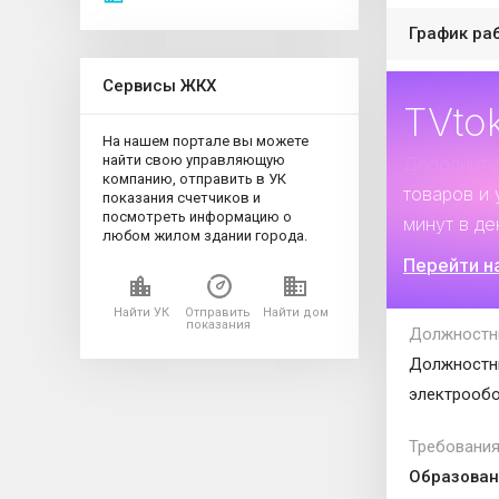
График ра
Сервисы ЖКХ
TVto
На нашем портале вы можете
найти свою управляющую
Дополните
компанию, отправить в УК
товаров и 
показания счетчиков и
посмотреть информацию о
минут в де
любом жилом здании города.
Перейти н
Найти УК
Отправить
Найти дом
показания
Должностн
Должностны
электрооб
Требования
Образован