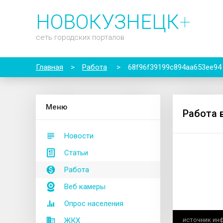
НОВОКУЗНЕЦК
+
сеть городских порталов
Главная
>
Работа
>
68f96f39199c894aa653ee94
М
еню
Работа 
Новости
Статьи
Работа
Веб камеры
Опрос населения
ЖКХ
источник ин