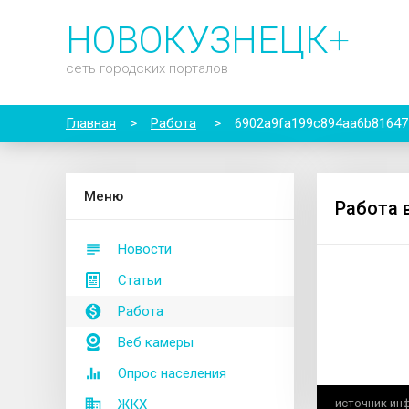
НОВОКУЗНЕЦК
+
сеть городских порталов
Главная
>
Работа
>
6902a9fa199c894aa6b81647
М
еню
Работа 
Новости
Статьи
Работа
Веб камеры
Опрос населения
ЖКХ
источник ин